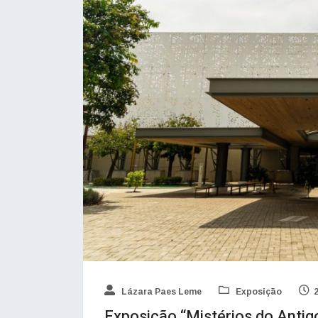
Lázara Paes Leme
Exposição
Exposição “Mistérios do Antigo