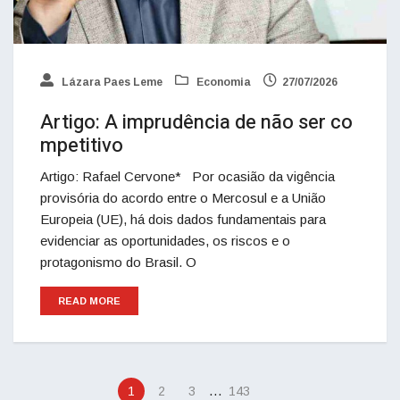
Lázara Paes Leme
Economia
27/07/2026
Artigo: A imprudência de não ser co
mpetitivo
Artigo: Rafael Cervone* Por ocasião da vigência
provisória do acordo entre o Mercosul e a União
Europeia (UE), há dois dados fundamentais para
evidenciar as oportunidades, os riscos e o
protagonismo do Brasil. O
READ MORE
…
1
2
3
143