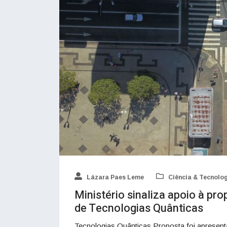
Lázara Paes Leme
Ciência & Tecnolo
Ministério sinaliza apoio à p
de Tecnologias Quânticas
Tecnologias Quânticas Proposta foi apresenta