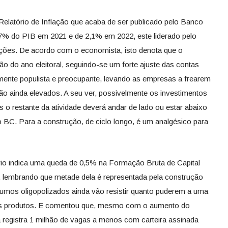
elatório de Inflação que acaba de ser publicado pelo Banco
,7% do PIB em 2021 e de 2,1% em 2022, este liderado pelo
ções. De acordo com o economista, isto denota que o
o do ano eleitoral, seguindo-se um forte ajuste das contas
mente populista e preocupante, levando as empresas a frearem
o ainda elevados. A seu ver, possivelmente os investimentos
 o restante da atividade deverá andar de lado ou estar abaixo
BC. Para a construção, de ciclo longo, é um analgésico para
io indica uma queda de 0,5% na Formação Bruta de Capital
o, lembrando que metade dela é representada pela construção
insumos oligopolizados ainda vão resistir quanto puderem a uma
us produtos. E comentou que, mesmo com o aumento do
 registra 1 milhão de vagas a menos com carteira assinada