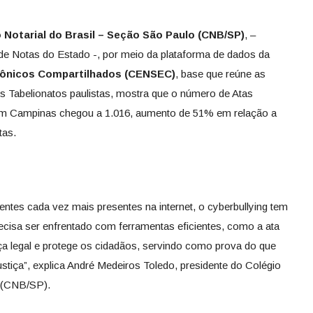
 Notarial do Brasil – Seção São Paulo (CNB/SP)
, –
 de Notas do Estado -, por meio da plataforma de dados da
trônicos Compartilhados
(CENSEC)
, base que reúne as
s Tabelionatos paulistas, mostra que o número de Atas
 em Campinas chegou a 1.016, aumento de 51% em relação a
tas.
ntes cada vez mais presentes na internet, o cyberbullying tem
ecisa ser enfrentado com ferramentas eficientes, como a ata
a legal e protege os cidadãos, servindo como prova do que
stiça”, explica André Medeiros Toledo, presidente do Colégio
o (CNB/SP).