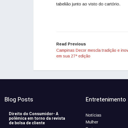
tabelião junto ao visto do cartório.
Read Previous
Campinas Decor mescla tradição e ino
em sua 27ª edição
Blog Posts
Entretenimento
Direito do Consumidor- A
Notícias
polêmica em torno da revista
Mulher
de bolsa de cliente