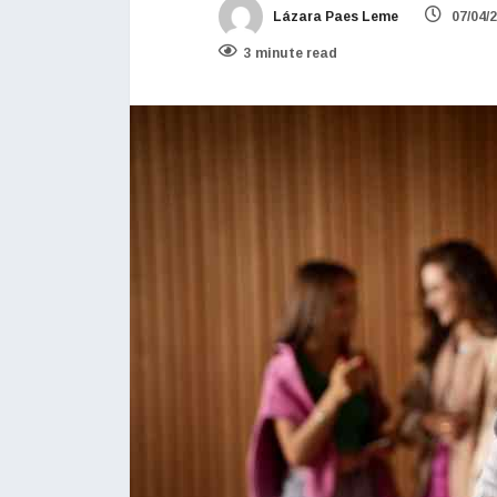
Lázara Paes Leme
07/04/
3 minute read