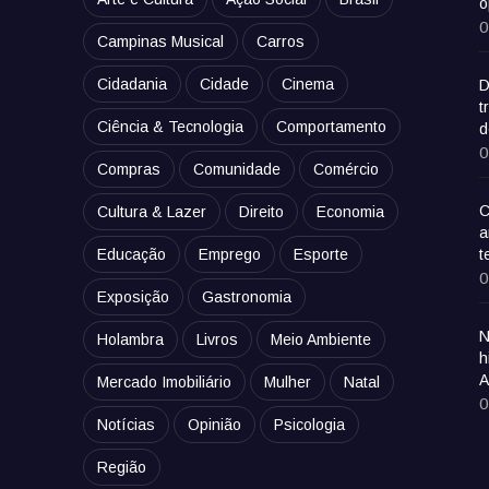
o
0
Campinas Musical
Carros
Cidadania
Cidade
Cinema
D
t
Ciência & Tecnologia
Comportamento
d
0
Compras
Comunidade
Comércio
C
Cultura & Lazer
Direito
Economia
a
Educação
Emprego
Esporte
t
0
Exposição
Gastronomia
N
Holambra
Livros
Meio Ambiente
h
A
Mercado Imobiliário
Mulher
Natal
0
Notícias
Opinião
Psicologia
Região