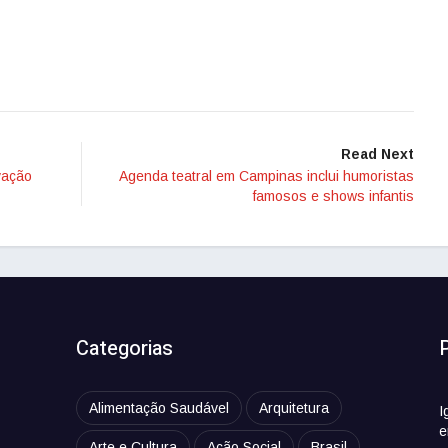
Read Next
vação
Agenda teatral em Campinas inclui humoristas
famosos e shows infantis
Categorias
Alimentação Saudável
Arquitetura
I
e
Arte e Cultura
Ação Social
Brasil