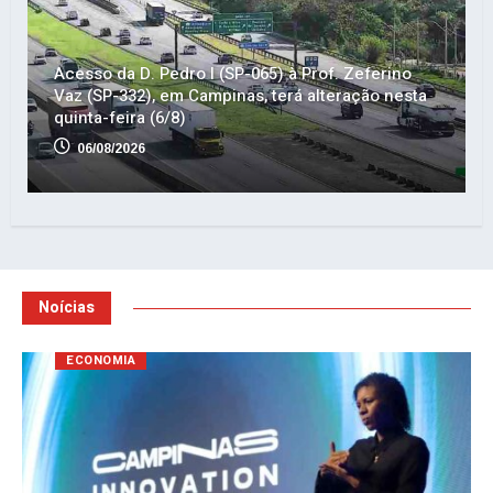
Acesso da D. Pedro I (SP-065) à Prof. Zeferino
Vaz (SP-332), em Campinas, terá alteração nesta
quinta-feira (6/8)
06/08/2026
Noícias
ECONOMIA