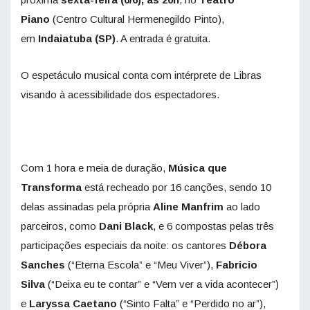
Piano
(Centro Cultural Hermenegildo Pinto),
em
Indaiatuba (SP)
. A entrada é gratuita.
O espetáculo musical conta com intérprete de Libras
visando à acessibilidade dos espectadores.
Com 1 hora e meia de duração,
Música que
Transforma
está recheado por 16 canções, sendo 10
delas assinadas pela própria
Aline Manfrim
ao lado
parceiros, como
Dani Black
, e 6 compostas pelas três
participações especiais da noite: os cantores
Débora
Sanches
(“Eterna Escola” e “Meu Viver”),
Fabricio
Silva
(“Deixa eu te contar” e “Vem ver a vida acontecer”)
e
Laryssa Caetano
(“Sinto Falta” e “Perdido no ar”),