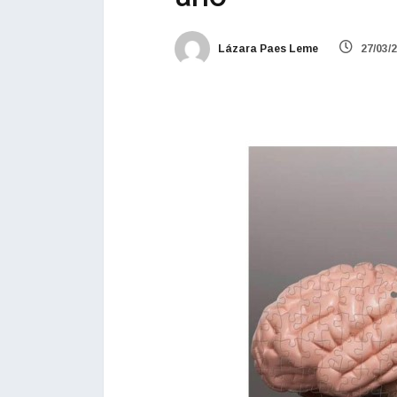
Lázara Paes Leme
27/03/