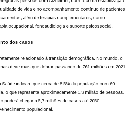
 integral às pessoas com Alzheimer, com foco na estabilização
 qualidade de vida e no acompanhamento contínuo de pacientes
edicamentos, além de terapias complementares, como
erapia ocupacional, fonoaudiologia e suporte psicossocial.
ento dos casos
retamente relacionado à transição demográfica. No mundo, o
ais deve mais que dobrar, passando de 761 milhões em 2021
 da Saúde indicam que cerca de 8,5% da população com 60
, o que representa aproximadamente 1,8 milhão de pessoas.
o poderá chegar a 5,7 milhões de casos até 2050,
velhecimento populacional.