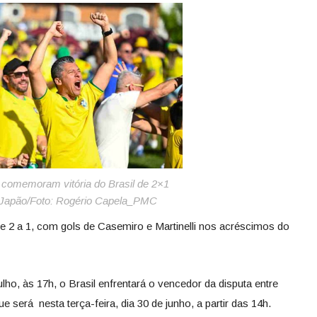
 comemoram vitória do Brasil de 2×1
 Japão/Foto: Rogério Capela_PMC
de 2 a 1, com gols de Casemiro e Martinelli nos acréscimos do
ulho, às 17h, o Brasil enfrentará o vencedor da disputa entre
 será nesta terça-feira, dia 30 de junho, a partir das 14h.