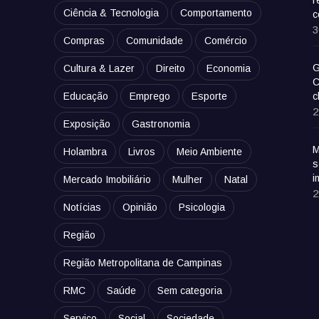
Ciência & Tecnologia
Comportamento
c
3
Compras
Comunidade
Comércio
G
Cultura & Lazer
Direito
Economia
C
Educação
Emprego
Esporte
c
2
Exposição
Gastronomia
M
Holambra
Livros
Meio Ambiente
s
i
Mercado Imobiliário
Mulher
Natal
2
Notícias
Opinião
Psicologia
Região
Região Metropolitana de Campinas
RMC
Saúde
Sem categoria
Serviço
Social
Sociedade