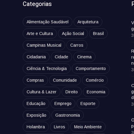
Categorias
Alimentação Saudável
Arquitetura
V
g
Arte e Cultura
Ação Social
Brasil
3
Campinas Musical
Carros
R
Cidadania
Cidade
Cinema
r
n
Ciência & Tecnologia
Comportamento
3
Compras
Comunidade
Comércio
C
g
Cultura & Lazer
Direito
Economia
d
Educação
Emprego
Esporte
3
Exposição
Gastronomia
O
p
Holambra
Livros
Meio Ambiente
3