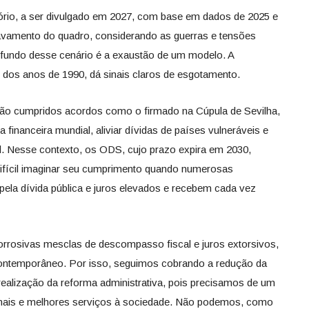
ório, a ser divulgado em 2027, com base em dados de 2025 e
ravamento do quadro, considerando as guerras e tensões
 fundo desse cenário é a exaustão de um modelo. A
r dos anos de 1990, dá sinais claros de esgotamento.
 são cumpridos acordos como o firmado na Cúpula de Sevilha,
a financeira mundial, aliviar dívidas de países vulneráveis e
l. Nesse contexto, os ODS, cujo prazo expira em 2030,
difícil imaginar seu cumprimento quando numerosas
ela dívida pública e juros elevados e recebem cada vez
orrosivas mesclas de descompasso fiscal e juros extorsivos,
contemporâneo. Por isso, seguimos cobrando a redução da
realização da reforma administrativa, pois precisamos de um
mais e melhores serviços à sociedade. Não podemos, como