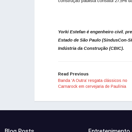
construção paulista constitui 27,6% d
Yorki Estefan é engenheiro civil
,
pre
Estado de São Paulo (SindusCon-SP
Indústria da Construção (CBIC).
Read Previous
Banda ‘A Outra’ resgata clássicos no
Carnarock em cervejaria de Paulínia
Blog Posts
Entretenimento