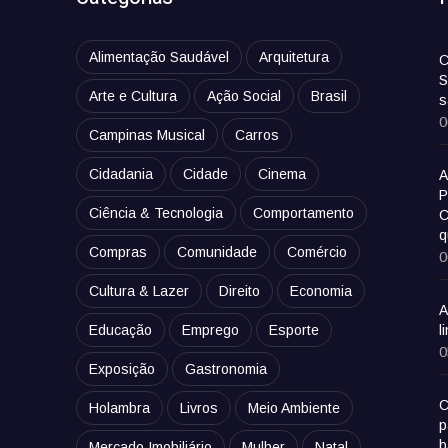
Alimentação Saudável
Arquitetura
C
S
Arte e Cultura
Ação Social
Brasil
s
0
Campinas Musical
Carros
Cidadania
Cidade
Cinema
A
P
Ciência & Tecnologia
Comportamento
C
q
Compras
Comunidade
Comércio
0
Cultura & Lazer
Direito
Economia
A
Educação
Emprego
Esporte
l
0
Exposição
Gastronomia
C
Holambra
Livros
Meio Ambiente
p
b
Mercado Imobiliário
Mulher
Natal