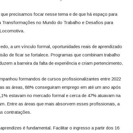
e que precisamos focar nesse tema e de que há espaço para
sa Transformações no Mundo do Trabalho e Desafios para
 Locomotiva.
do, a um vínculo formal, oportunidades reais de aprendizado
cisão de ficar se fortalece. Programas que combinam trabalho
uzem a barreira da falta de experiência e criam pertencimento.
mpanhou formandos de cursos profissionalizantes entre 2022
odas as áreas, 88% conseguiram emprego em até um ano após
69,1% estavam no mercado formal e cerca de 47% atuavam na
am. Entre as áreas que mais absorvem esses profissionais, a
as contratações.
prendizes é fundamental. Facilitar o ingresso a partir dos 16