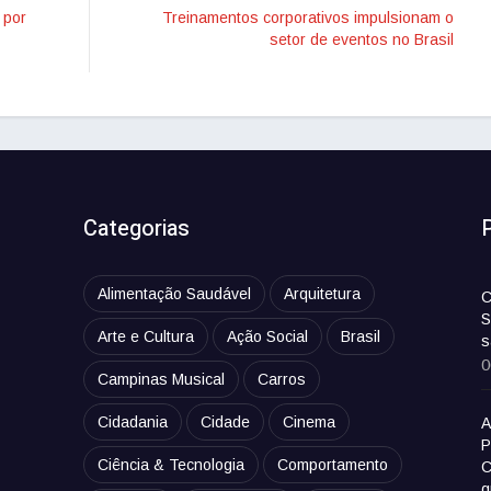
 por
Treinamentos corporativos impulsionam o
setor de eventos no Brasil
Categorias
Alimentação Saudável
Arquitetura
C
S
Arte e Cultura
Ação Social
Brasil
s
0
Campinas Musical
Carros
Cidadania
Cidade
Cinema
A
P
Ciência & Tecnologia
Comportamento
C
q