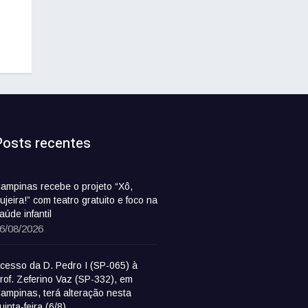
Posts recentes
ampinas recebe o projeto “Xô,
ujeira!” com teatro gratuito e foco na
aúde infantil
6/08/2026
cesso da D. Pedro I (SP-065) à
rof. Zeferino Vaz (SP-332), em
ampinas, terá alteração nesta
uinta-feira (6/8)