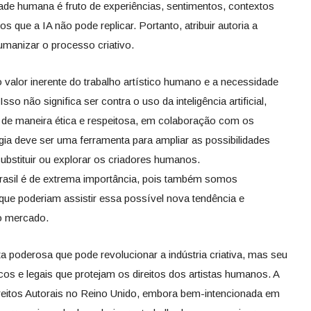
dade humana é fruto de experiências, sentimentos, contextos
os que a IA não pode replicar. Portanto, atribuir autoria a
umanizar o processo criativo.
valor inerente do trabalho artístico humano e a necessidade
sso não significa ser contra o uso da inteligência artificial,
da de maneira ética e respeitosa, em colaboração com os
ogia deve ser uma ferramenta para ampliar as possibilidades
ubstituir ou explorar os criadores humanos.
 Brasil é de extrema importância, pois também somos
s que poderiam assistir essa possível nova tendência e
 o mercado.
enta poderosa que pode revolucionar a indústria criativa, mas seu
cos e legais que protejam os direitos dos artistas humanos. A
reitos Autorais no Reino Unido, embora bem-intencionada em