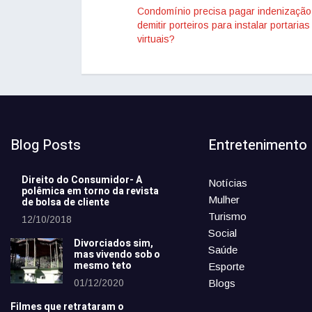
Condomínio precisa pagar indenização
demitir porteiros para instalar portarias
virtuais?
Blog Posts
Entretenimento
Direito do Consumidor- A
Notícias
polêmica em torno da revista
Mulher
de bolsa de cliente
Turismo
12/10/2018
Social
Divorciados sim,
Saúde
mas vivendo sob o
mesmo teto
Esporte
01/12/2020
Blogs
Filmes que retrataram o