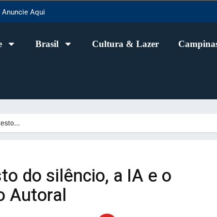
Anuncie Aqui
e
Brasil
Cultura & Lazer
Campinas
otesto…
to do silêncio, a IA e o
o Autoral