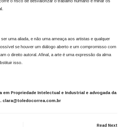
orre o risco de desvalorizar o trabalho humano e minar os
l.
e ser uma aliada, e não uma ameaça aos artistas e qualquer
á possível se houver um diálogo aberto e um compromisso com
 o direito autoral. Afinal, a arte é uma expressão da alma
tituir isso.
a em Propriedade Intelectual e Industrial e advogada da
. clara@toledocorrea.com.br
Read Next