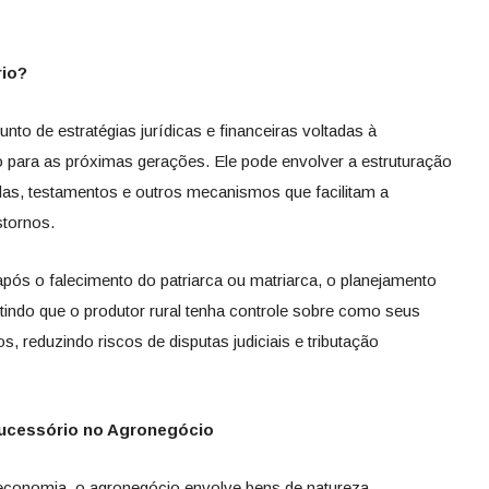
rio?
to de estratégias jurídicas e financeiras voltadas à
 para as próximas gerações. Ele pode envolver a estruturação
as, testamentos e outros mecanismos que facilitam a
stornos.
 após o falecimento do patriarca ou matriarca, o planejamento
tindo que o produtor rural tenha controle sobre como seus
s, reduzindo riscos de disputas judiciais e tributação
Sucessório no Agronegócio
 economia, o agronegócio envolve bens de natureza