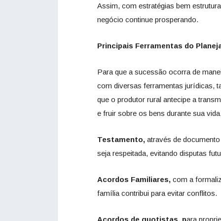
Assim, com estratégias bem estruturad
negócio continue prosperando.
Principais Ferramentas do Plane
Para que a sucessão ocorra de maneir
com diversas ferramentas jurídicas, 
que o produtor rural antecipe a trans
e fruir sobre os bens durante sua vida
Testamento,
através de documento l
seja respeitada, evitando disputas futu
Acordos Familiares,
com a formali
família contribui para evitar conflitos.
Acordos de quotistas,
p
ara propri