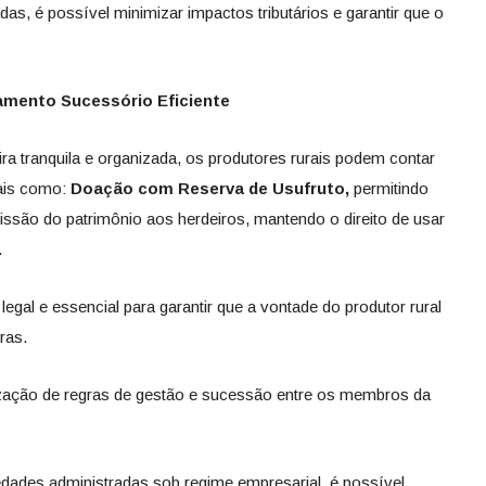
as, é possível minimizar impactos tributários e garantir que o
jamento Sucessório Eficiente
a tranquila e organizada, os produtores rurais podem contar
tais como:
Doação com Reserva de Usufruto,
permitindo
missão do patrimônio aos herdeiros, mantendo o direito de usar
.
egal e essencial para garantir que a vontade do produtor rural
ras.
zação de regras de gestão e sucessão entre os membros da
edades administradas sob regime empresarial, é possível