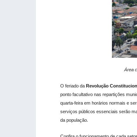
Área 
O feriado da
Revolução Constitucion
ponto facultativo nas repartições mun
quarta-feira em horários normais e ser
serviços públicos essenciais serão m
da população.
Confira o funcionamento de cada setor