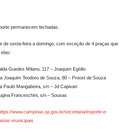
esporte permanecem fechadas.
e de sexta-feira a domingo, com exceção de 4 praças que
 elas:
alda Guedes Milano, 117 – Joaquim Egídio
a Joaquim Teodoro de Souza, 80 – Proost de Souza
 Paulo Mangabeira, s/n – Jd Capivari
ugina Franceschini, s/n – Sousas
https://www.campinas.sp.gov.br/secretaria/esporte-e-
asios-municipais