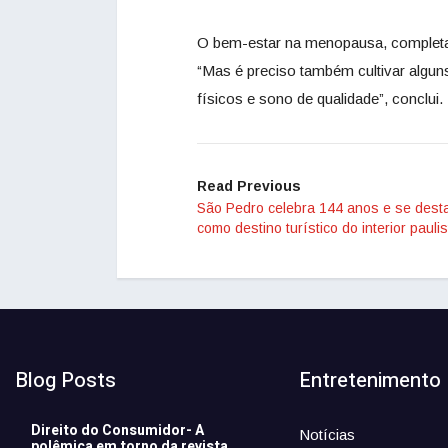
O bem-estar na menopausa, completa L
“Mas é preciso também cultivar alguns 
físicos e sono de qualidade”, conclui.
Read Previous
São Pedro celebra 144 anos e se dest
como destino turístico do interior paulis
Blog Posts
Entretenimento
Direito do Consumidor- A
Notícias
polêmica em torno da revista