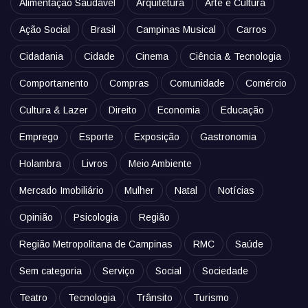
Alimentação Saudável
Arquitetura
Arte e Cultura
Ação Social
Brasil
Campinas Musical
Carros
Cidadania
Cidade
Cinema
Ciência & Tecnologia
Comportamento
Compras
Comunidade
Comércio
Cultura & Lazer
Direito
Economia
Educação
Emprego
Esporte
Exposição
Gastronomia
Holambra
Livros
Meio Ambiente
Mercado Imobiliário
Mulher
Natal
Notícias
Opinião
Psicologia
Região
Região Metropolitana de Campinas
RMC
Saúde
Sem categoria
Serviço
Social
Sociedade
Teatro
Tecnologia
Trânsito
Turismo