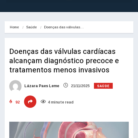
Home
Saúde
Doenças das válvulas…
Doenças das válvulas cardíacas
alcançam diagnóstico precoce e
tratamentos menos invasivos
SAÚDE
Lázara Paes Leme
21/11/2025
92
4 minute read