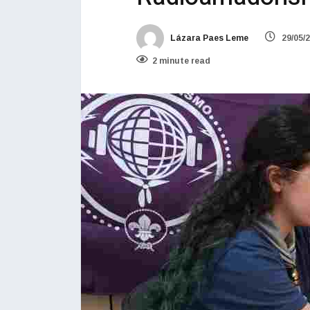
Lázara Paes Leme
29/05/
2 minute read