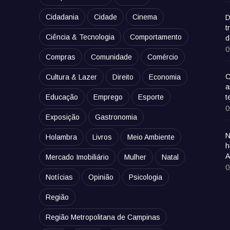
Cidadania
Cidade
Cinema
D
t
Ciência & Tecnologia
Comportamento
d
0
Compras
Comunidade
Comércio
C
Cultura & Lazer
Direito
Economia
a
Educação
Emprego
Esporte
t
0
Exposição
Gastronomia
N
Holambra
Livros
Meio Ambiente
h
A
Mercado Imobiliário
Mulher
Natal
0
Notícias
Opinião
Psicologia
Região
Região Metropolitana de Campinas