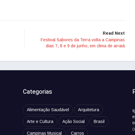
Read Next
Festival Sabores da Terra volta a Campinas
dias 7, 8 e 9 de junho, em clima de arraiá
Categorias
Alimentação Saudável
Arquitetura
I
e
Arte e Cultura
Ação Social
Brasil
o
0
Campinas Musical
Carros