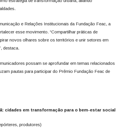
mo estratégia de transformação urbana, aliando
aldades.
municação e Relações Institucionais da Fundação
Feac
, a
fortalecer esse movimento. “Compartilhar práticas de
pirar novos olhares sobre os territórios e unir setores em
, destaca.
omunicadores possam se aprofundar em temas relacionados
oduzam pautas para participar do Prêmio Fundação
Feac
de
ã: cidades em transformação para o bem-estar social
repórteres, produtores)