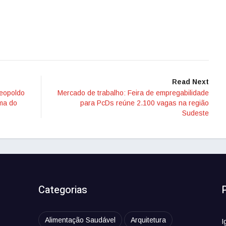
Read Next
Leopoldo
Mercado de trabalho: Feira de empregabilidade
ma do
para PcDs reúne 2.100 vagas na região
Sudeste
Categorias
Alimentação Saudável
Arquitetura
I