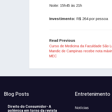
Noite: 15h45 às 21h
Investimento:
R$ 264 por pessoa
Read Previous
Curso de Medicina da Faculdade São 
Mandic de Campinas recebe nota máxi
MEC
Blog Posts
Entretenimento
Direito do Consumidor- A
Notícias
polêmica em torno da revista