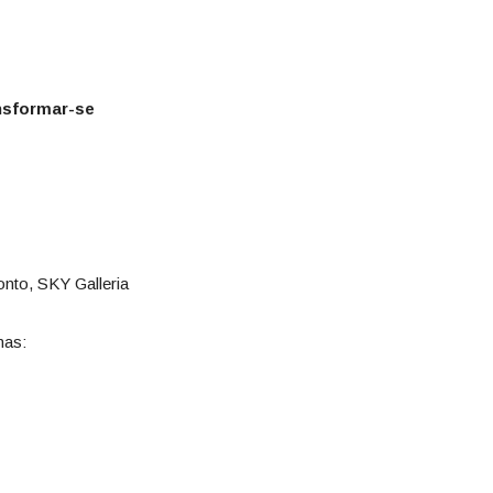
ansformar-se
onto, SKY Galleria
mas: