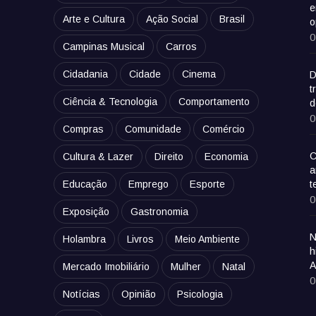
e
Arte e Cultura
Ação Social
Brasil
o
0
Campinas Musical
Carros
Cidadania
Cidade
Cinema
D
t
Ciência & Tecnologia
Comportamento
d
0
Compras
Comunidade
Comércio
C
Cultura & Lazer
Direito
Economia
a
Educação
Emprego
Esporte
t
0
Exposição
Gastronomia
N
Holambra
Livros
Meio Ambiente
h
A
Mercado Imobiliário
Mulher
Natal
0
Notícias
Opinião
Psicologia