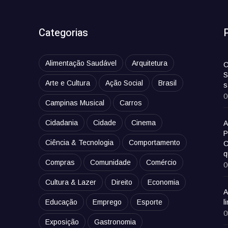
Categorias
Alimentação Saudável
Arquitetura
C
S
Arte e Cultura
Ação Social
Brasil
s
0
Campinas Musical
Carros
Cidadania
Cidade
Cinema
A
P
Ciência & Tecnologia
Comportamento
C
q
Compras
Comunidade
Comércio
0
Cultura & Lazer
Direito
Economia
A
Educação
Emprego
Esporte
l
0
Exposição
Gastronomia