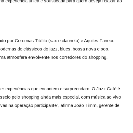
a experiência única e sofisticada para quem deseja relaxar ao
o por Geremias Tiófilo (sax e clarineta) e Aquiles Faneco
 modernas de clássicos do jazz, blues, bossa nova e pop,
ma atmosfera envolvente nos corredores do shopping.
cer experiências que encantem e surpreendam. O Jazz Café é
sseio pelo shopping ainda mais especial, com música ao vivo
ivas na operação participante”, afirma João Timm, gerente de