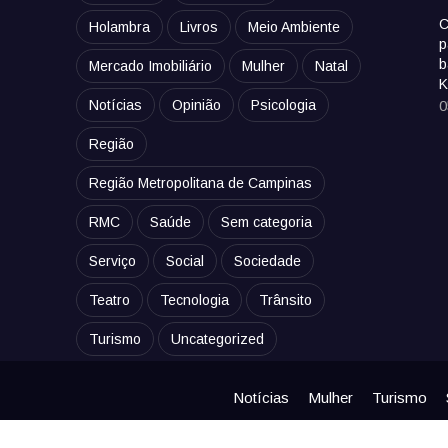
C
Holambra
Livros
Meio Ambiente
p
b
Mercado Imobiliário
Mulher
Natal
K
Notícias
Opinião
Psicologia
0
Região
Região Metropolitana de Campinas
RMC
Saúde
Sem categoria
Serviço
Social
Sociedade
Teatro
Tecnologia
Trânsito
Turismo
Uncategorized
Notícias
Mulher
Turismo