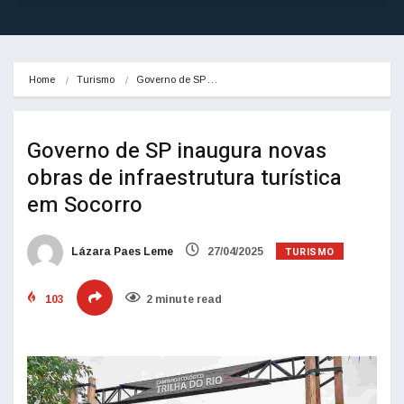
Home
Turismo
Governo de SP…
Governo de SP inaugura novas
obras de infraestrutura turística
em Socorro
TURISMO
Lázara Paes Leme
27/04/2025
103
2 minute read