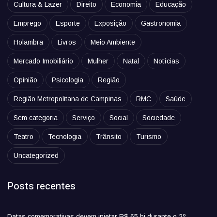
Cultura & Lazer
Direito
Economia
Educação
Emprego
Esporte
Exposição
Gastronomia
Holambra
Livros
Meio Ambiente
Mercado Imobiliário
Mulher
Natal
Notícias
Opinião
Psicologia
Região
Região Metropolitana de Campinas
RMC
Saúde
Sem categoria
Serviço
Social
Sociedade
Teatro
Tecnologia
Trânsito
Turismo
Uncategorized
Posts recentes
Datas comemorativas devem injetar R$ 65 bi durante o 2º