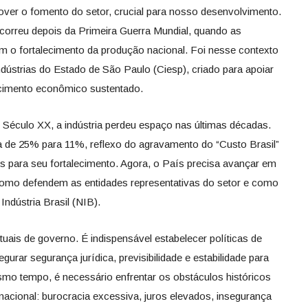
ver o fomento do setor, crucial para nosso desenvolvimento.
ocorreu depois da Primeira Guerra Mundial, quando as
am o fortalecimento da produção nacional. Foi nesse contexto
dústrias do Estado de São Paulo (Ciesp), criado para apoiar
scimento econômico sustentado.
Século XX, a indústria perdeu espaço nas últimas décadas.
a de 25% para 11%, reflexo do agravamento do “Custo Brasil”
es para seu fortalecimento. Agora, o País precisa avançar em
 como defendem as entidades representativas do setor e como
dústria Brasil (NIB).
tuais de governo. É indispensável estabelecer políticas de
rar segurança jurídica, previsibilidade e estabilidade para
mo tempo, é necessário enfrentar os obstáculos históricos
cional: burocracia excessiva, juros elevados, insegurança