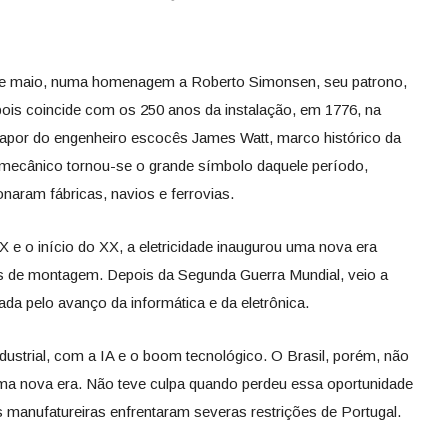
 de maio, numa homenagem a Roberto Simonsen, seu patrono,
ois coincide com os 250 anos da instalação, em 1776, na
 vapor do engenheiro escocês James Watt, marco histórico da
r mecânico tornou-se o grande símbolo daquele período,
naram fábricas, navios e ferrovias.
 e o início do XX, a eletricidade inaugurou uma nova era
has de montagem. Depois da Segunda Guerra Mundial, veio a
ada pelo avanço da informática e da eletrônica.
ustrial, com a IA e o boom tecnológico. O Brasil, porém, não
a nova era. Não teve culpa quando perdeu essa oportunidade
es manufatureiras enfrentaram severas restrições de Portugal.