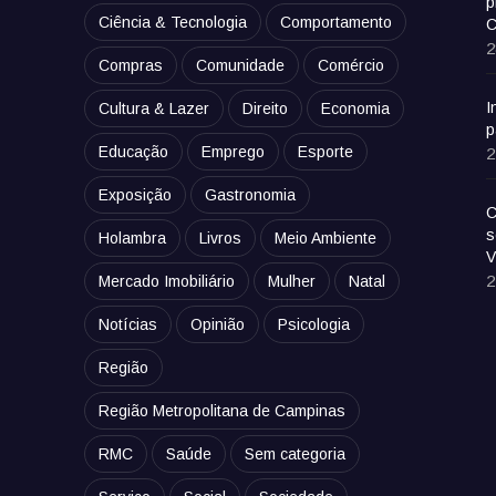
p
Ciência & Tecnologia
Comportamento
C
2
Compras
Comunidade
Comércio
I
Cultura & Lazer
Direito
Economia
p
Educação
Emprego
Esporte
2
Exposição
Gastronomia
C
s
Holambra
Livros
Meio Ambiente
V
2
Mercado Imobiliário
Mulher
Natal
Notícias
Opinião
Psicologia
Região
Região Metropolitana de Campinas
RMC
Saúde
Sem categoria