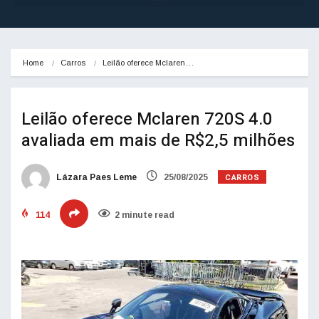
Home
Carros
Leilão oferece Mclaren…
Leilão oferece Mclaren 720S 4.0
avaliada em mais de R$2,5 milhões
CARROS
Lázara Paes Leme
25/08/2025
114
2 minute read