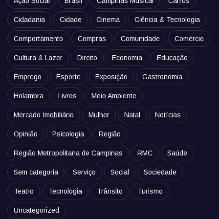
Ação Social
Brasil
Campinas Musical
Carros
Cidadania
Cidade
Cinema
Ciência & Tecnologia
Comportamento
Compras
Comunidade
Comércio
Cultura & Lazer
Direito
Economia
Educação
Emprego
Esporte
Exposição
Gastronomia
Holambra
Livros
Meio Ambiente
Mercado Imobiliário
Mulher
Natal
Notícias
Opinião
Psicologia
Região
Região Metropolitana de Campinas
RMC
Saúde
Sem categoria
Serviço
Social
Sociedade
Teatro
Tecnologia
Trânsito
Turismo
Uncategorized