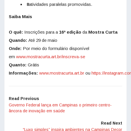
8
atividades paralelas promovidas.
Saiba Mais
O quê:
Inscrições para a
16ª edição
da
Mostra Curta
Quando:
Até 29 de maio
Onde:
Por meio do formulário disponível
em
www.mostracurta.art.br/inscreva-se
Quanto:
Grátis
Informações:
www.mostracurta.art.br
ou
https://instagram.c
Read Previous
Governo Federal lança em Campinas o primeiro centro-
âncora de inovação em saúde
Read Next
“Luxo simples” inspira ambientes na Campinas Decor