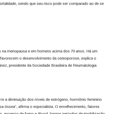
 mortalidade, sendo que seu risco pode ser comparado ao de se
s na menopausa e em homens acima dos 70 anos. Há um
e favorecem o desenvolvimento da osteoporose, explica o
inez, presidente da Sociedade Brasileira de Reumatologia
re a diminuição dos níveis de estrógeno, hormônio feminino
a óssea”, afirma o especialista. O envelhecimento, fatores
io, excesso de fumo e álcool, longos períodos de imobilização