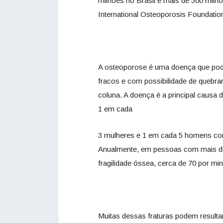
milhões no Brasil e mais de 500 mil
International Osteoporosis Foundatio
A osteoporose é uma doença que pode
fracos e com possibilidade de quebra
coluna. A doença é a principal causa
1 em cada
3 mulheres e 1 em cada 5 homens com
Anualmente, em pessoas com mais de 
fragilidade óssea, cerca de 70 por m
Muitas dessas fraturas podem result