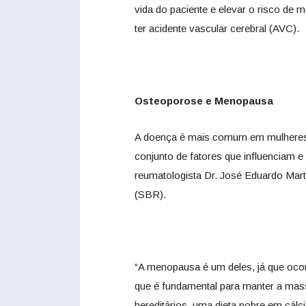
vida do paciente e elevar o risco de
ter acidente vascular cerebral (AVC).
Osteoporose e Menopausa
A doença é mais comum em mulhere
conjunto de fatores que influenciam 
reumatologista Dr. José Eduardo Mart
(SBR).
“A menopausa é um deles, já que ocor
que é fundamental para manter a mass
hereditários, uma dieta pobre em cálc