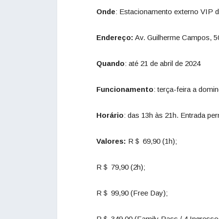
Onde
: Estacionamento externo VIP 
Endereço:
Av. Guilherme Campos, 5
Quando
: até 21 de abril de 2024
Funcionamento
: terça-feira a domi
Horário
: das 13h às 21h. Entrada per
Valores:
R＄ 69,90 (1h);
R＄ 79,90 (2h);
R＄ 99,90 (Free Day);
R＄ 349,00 (Family Pass / 4 Ingresso