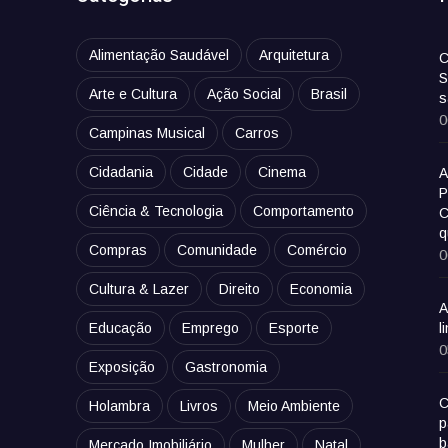
Alimentação Saudável
Arquitetura
C
S
Arte e Cultura
Ação Social
Brasil
s
0
Campinas Musical
Carros
Cidadania
Cidade
Cinema
A
P
Ciência & Tecnologia
Comportamento
C
q
Compras
Comunidade
Comércio
0
Cultura & Lazer
Direito
Economia
A
Educação
Emprego
Esporte
l
0
Exposição
Gastronomia
C
Holambra
Livros
Meio Ambiente
p
b
Mercado Imobiliário
Mulher
Natal