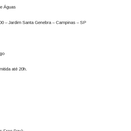
de Águas
00 – Jardim Santa Genebra – Campinas – SP
ngo
mitida até 20h.
s Free Day);