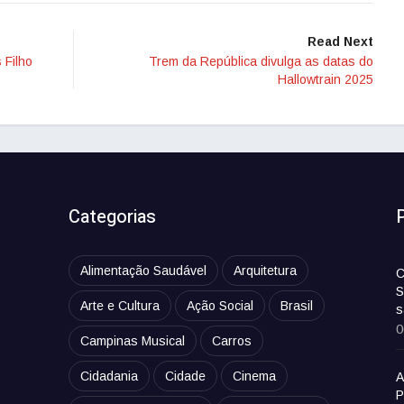
Read Next
 Filho
Trem da República divulga as datas do
Hallowtrain 2025
Categorias
Alimentação Saudável
Arquitetura
C
S
Arte e Cultura
Ação Social
Brasil
s
0
Campinas Musical
Carros
Cidadania
Cidade
Cinema
A
P