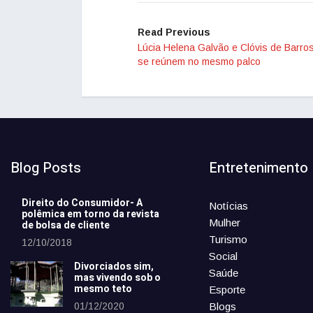
Read Previous
Lúcia Helena Galvão e Clóvis de Barros
se reúnem no mesmo palco
Blog Posts
Entretenimento
Direito do Consumidor- A
Notícias
polêmica em torno da revista
Mulher
de bolsa de cliente
Turismo
12/10/2018
Social
Divorciados sim,
Saúde
mas vivendo sob o
mesmo teto
Esporte
01/12/2020
Blogs