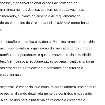
mpasse, é possível acionar órgãos de proteção ao
er diretamente à Justiça, que tem sido cada vez mais
se mercado, e, diante da ausência de regulamentação
ado os princípios do CDC e da Lei nº 9.656/98 como base,
r.
mentação específica é evidente. Esse instrumento permitiria
consumidor quanto a organização do mercado como um todo,
atuação das operadoras, o que promoveria mais previsibilidade
rtes. Além disso, a regulamentação poderia incentivar práticas
 das empresas, fortalecendo a confiança dos tutores e
de aos animais.
rescimento, é essencial que consumidores adotem uma postura
de pet, analisando detalhadamente os contratos e buscando
 A saúde dos pets é um tema de relevância crescente e