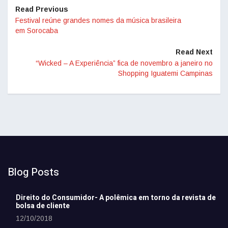
Read Previous
Festival reúne grandes nomes da música brasileira
em Sorocaba
Read Next
“Wicked – A Experiência” fica de novembro a janeiro no
Shopping Iguatemi Campinas
Blog Posts
Direito do Consumidor- A polêmica em torno da revista de
bolsa de cliente
12/10/2018