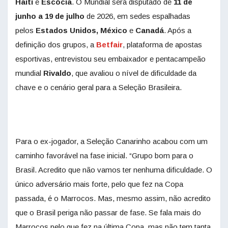
Haiti
e
Escócia
. O Mundial será disputado de
11 de
junho a 19 de julho
de 2026, em sedes espalhadas
pelos
Estados Unidos, México
e
Canadá
. Após a
definição dos grupos, a
Betfair
, plataforma de apostas
esportivas, entrevistou seu embaixador e pentacampeão
mundial
Rivaldo
, que avaliou o nível de dificuldade da
chave e o cenário geral para a Seleção Brasileira.
Para o ex-jogador, a Seleção Canarinho acabou com um
caminho favorável na fase inicial. “Grupo bom para o
Brasil. Acredito que não vamos ter nenhuma dificuldade. O
único adversário mais forte, pelo que fez na Copa
passada, é o Marrocos. Mas, mesmo assim, não acredito
que o Brasil periga não passar de fase. Se fala mais do
Marrocos pelo que fez na última Copa, mas não tem tanta