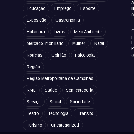
A
Educação
Emprego
Esporte
l
0
Exposição
Gastronomia
C
Holambra
Livros
Meio Ambiente
p
b
Mercado Imobiliário
Mulher
Natal
K
Notícias
Opinião
Psicologia
0
Região
Região Metropolitana de Campinas
RMC
Saúde
Sem categoria
Serviço
Social
Sociedade
Teatro
Tecnologia
Trânsito
Turismo
Uncategorized