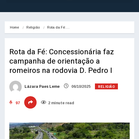
Home
Religião
Rota da Fé:…
Rota da Fé: Concessionária faz
campanha de orientação a
romeiros na rodovia D. Pedro I
RELIGIÃO
Lázara Paes Leme
06/10/2025
97
2 minute read