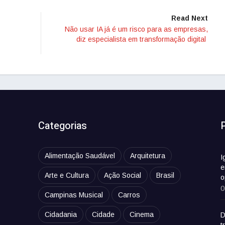
Read Next
Não usar IA já é um risco para as empresas,
diz especialista em transformação digital
Categorias
Alimentação Saudável
Arquitetura
I
e
Arte e Cultura
Ação Social
Brasil
o
0
Campinas Musical
Carros
Cidadania
Cidade
Cinema
D