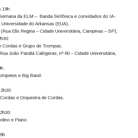
s 19h:
a Semana da ELM – Banda Sinfônica e convidados do IA-
 Universidade do Arkansas (EUA).
 (Rua Elis Regina – Cidade Universitária, Campinas – SP).
2h30:
de Cordas e Grupo de Trompas.
Rua João Pandiá Calógeras, nº 60 – Cidade Universitária,
9h:
rompetes e Big Band.
12h30:
e Cordas e Orquestra de Cordas.
12h30:
iolino e Piano
19h: