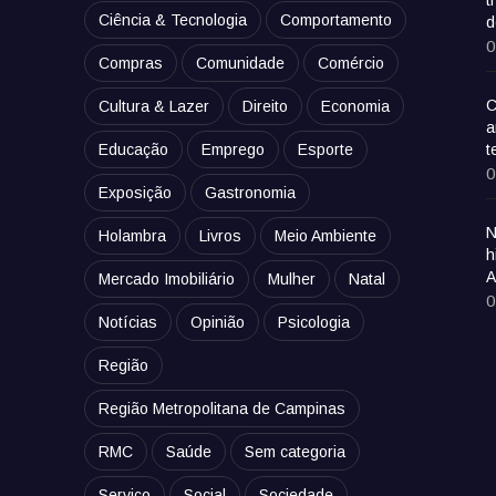
t
Ciência & Tecnologia
Comportamento
d
0
Compras
Comunidade
Comércio
C
Cultura & Lazer
Direito
Economia
a
Educação
Emprego
Esporte
t
0
Exposição
Gastronomia
N
Holambra
Livros
Meio Ambiente
h
A
Mercado Imobiliário
Mulher
Natal
0
Notícias
Opinião
Psicologia
Região
Região Metropolitana de Campinas
RMC
Saúde
Sem categoria
Serviço
Social
Sociedade