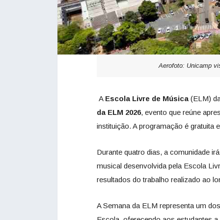
Aerofoto: Unicamp vi
A
Escola Livre de Música
(ELM) d
da ELM 2026
, evento que reúne apre
instituição. A programação é gratuita e
Durante quatro dias, a comunidade i
musical desenvolvida pela Escola L
resultados do trabalho realizado ao l
A Semana da ELM representa um dos p
Escola, oferecendo aos estudantes a o