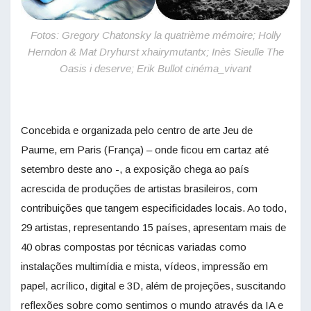
Fotos: Gregory Chatonsky la quatrième mémoire; Holly
Herndon & Mat Dryhurst xhairymutantx; Inès Sieulle The
Oasis i deserve; Erik Bullot cinéma_vivant
Concebida e organizada pelo centro de arte Jeu de
Paume, em Paris (França) – onde ficou em cartaz até
setembro deste ano -, a exposição chega ao país
acrescida de produções de artistas brasileiros, com
contribuições que tangem especificidades locais. Ao todo,
29 artistas, representando 15 países, apresentam mais de
40 obras compostas por técnicas variadas como
instalações multimídia e mista, vídeos, impressão em
papel, acrílico, digital e 3D, além de projeções, suscitando
reflexões sobre como sentimos o mundo através da IA e