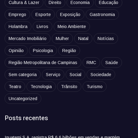
Cultura & Lazer
Direito
Economia
Educação
Emprego
Esporte
Exposição
Gastronomia
Holambra
Livros
Meio Ambiente
Mercado Imobiliário
Mulher
Natal
Notícias
Opinião
Psicologia
Região
Região Metropolitana de Campinas
RMC
Saúde
Sem categoria
Serviço
Social
Sociedade
Teatro
Tecnologia
Trânsito
Turismo
Uncategorized
Posts recentes
Iguatemi S.A. registra R$ 6,6 bilhões em vendas e mantém