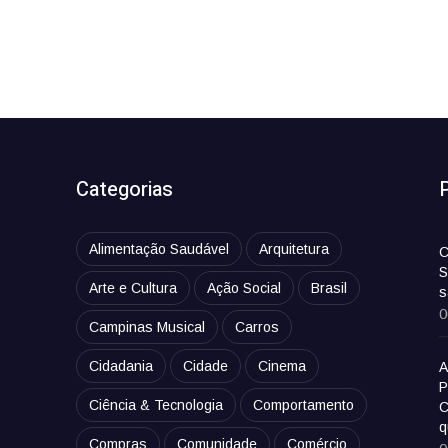
Categorias
Alimentação Saudável
Arquitetura
C
S
Arte e Cultura
Ação Social
Brasil
s
0
Campinas Musical
Carros
Cidadania
Cidade
Cinema
A
P
Ciência & Tecnologia
Comportamento
C
q
Compras
Comunidade
Comércio