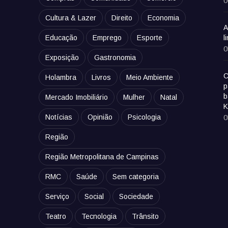
0
Cultura & Lazer
Direito
Economia
A
Educação
Emprego
Esporte
l
0
Exposição
Gastronomia
C
Holambra
Livros
Meio Ambiente
p
b
Mercado Imobiliário
Mulher
Natal
K
Notícias
Opinião
Psicologia
0
Região
Região Metropolitana de Campinas
RMC
Saúde
Sem categoria
Serviço
Social
Sociedade
Teatro
Tecnologia
Trânsito