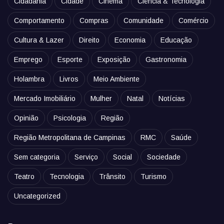
Cidadania
Cidade
Cinema
Ciência & Tecnologia
Comportamento
Compras
Comunidade
Comércio
Cultura & Lazer
Direito
Economia
Educação
Emprego
Esporte
Exposição
Gastronomia
Holambra
Livros
Meio Ambiente
Mercado Imobiliário
Mulher
Natal
Notícias
Opinião
Psicologia
Região
Região Metropolitana de Campinas
RMC
Saúde
Sem categoria
Serviço
Social
Sociedade
Teatro
Tecnologia
Trânsito
Turismo
Uncategorized