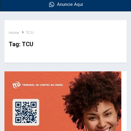
Anuncie Aqui
Home
TCU
Tag:
TCU