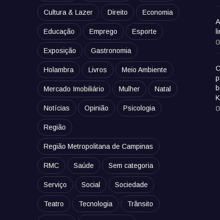
Cultura & Lazer
Direito
Economia
A
Educação
Emprego
Esporte
l
0
Exposição
Gastronomia
C
Holambra
Livros
Meio Ambiente
p
b
Mercado Imobiliário
Mulher
Natal
K
Notícias
Opinião
Psicologia
0
Região
Região Metropolitana de Campinas
RMC
Saúde
Sem categoria
Serviço
Social
Sociedade
Teatro
Tecnologia
Trânsito