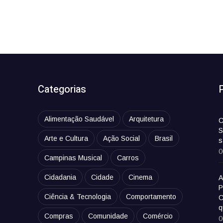
Categorias
Alimentação Saudável
Arquitetura
C
S
Arte e Cultura
Ação Social
Brasil
s
0
Campinas Musical
Carros
Cidadania
Cidade
Cinema
A
P
Ciência & Tecnologia
Comportamento
C
q
Compras
Comunidade
Comércio
0