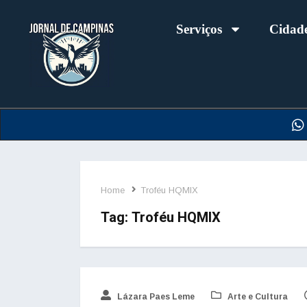
Serviços
Cidad
Home
Troféu HQMIX
Tag:
Troféu HQMIX
Lázara Paes Leme
Arte e Cultura