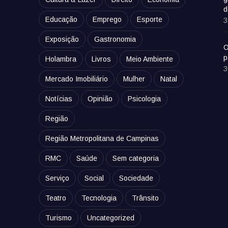
d
Educação
Emprego
Esporte
3
Exposição
Gastronomia
O
p
Holambra
Livros
Meio Ambiente
3
Mercado Imobiliário
Mulher
Natal
Notícias
Opinião
Psicologia
Região
Região Metropolitana de Campinas
RMC
Saúde
Sem categoria
Serviço
Social
Sociedade
Teatro
Tecnologia
Trânsito
Turismo
Uncategorized