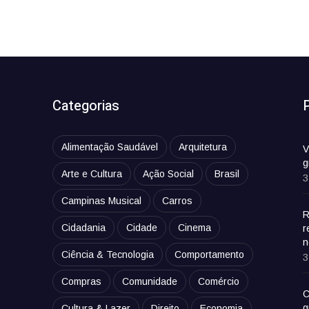
Categorias
Alimentação Saudável
Arquitetura
V
g
Arte e Cultura
Ação Social
Brasil
3
Campinas Musical
Carros
R
Cidadania
Cidade
Cinema
r
n
Ciência & Tecnologia
Comportamento
3
Compras
Comunidade
Comércio
C
g
Cultura & Lazer
Direito
Economia