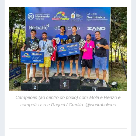
Campeões (ao centro do pódio) com Mola e Renzo e
campeãs Isa e Raquel / Crédito: @workaholicris