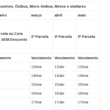
netes, Ônibus, Micro-ônibus, Motos e similares
eiro
março
abril
maio
rcela ou Cota
3ª Parcela
4ª Parcela
5ª Parcela
a SEM Desconto
imento
Vencimento
Vencimento
Vencimento
13/mar
13/abr
13/mai
14/mar
14/abr
14/mai
15/mar
15/abr
15/mai
16/mar
16/abr
16/mai
17/mar
17/abr
17/mai