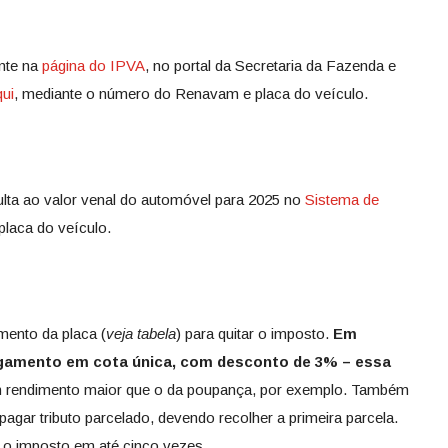
ente na
página do IPVA
, no portal da Secretaria da Fazenda e
qui
, mediante o número do Renavam e placa do veículo.
ulta ao valor venal do automóvel para 2025 no
Sistema de
placa do veículo.
imento da placa (
veja tabela
) para quitar o imposto.
Em
pagamento em cota única, com desconto de 3% – essa
um rendimento maior que o da poupança, por exemplo. Também
pagar tributo parcelado, devendo recolher a primeira parcela.
o imposto em até cinco vezes.