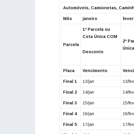
Automóveis, Camionetas, Caminho
Mês
janeiro
fever
1ª Parcela ou
Cota Única COM
2ª Pa
Parcela
Únic
Desconto
Placa
Vencimento
Venc
Final 1
13/jan
13/fev
Final 2
14/jan
14/fev
Final 3
15/jan
15/fev
Final 4
16/jan
16/fev
Final 5
17/jan
17/fev