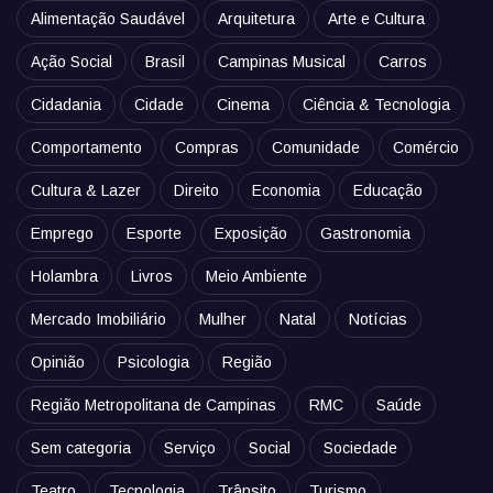
Alimentação Saudável
Arquitetura
Arte e Cultura
Ação Social
Brasil
Campinas Musical
Carros
Cidadania
Cidade
Cinema
Ciência & Tecnologia
Comportamento
Compras
Comunidade
Comércio
Cultura & Lazer
Direito
Economia
Educação
Emprego
Esporte
Exposição
Gastronomia
Holambra
Livros
Meio Ambiente
Mercado Imobiliário
Mulher
Natal
Notícias
Opinião
Psicologia
Região
Região Metropolitana de Campinas
RMC
Saúde
Sem categoria
Serviço
Social
Sociedade
Teatro
Tecnologia
Trânsito
Turismo