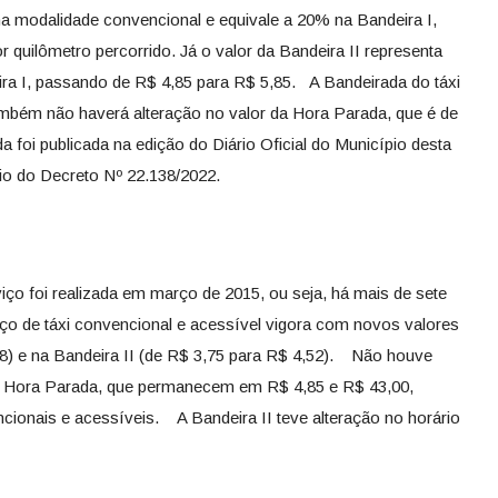
 na modalidade convencional e equivale a 20% na Bandeira I,
 quilômetro percorrido. Já o valor da Bandeira II representa
a I, passando de R$ 4,85 para R$ 5,85. A Bandeirada do táxi
bém não haverá alteração no valor da Hora Parada, que é de
foi publicada na edição do Diário Oficial do Município desta
meio do Decreto Nº 22.138/2022.
viço foi realizada em março de 2015, ou seja, há mais de sete
iço de táxi convencional e acessível vigora com novos valores
48) e na Bandeira II (de R$ 3,75 para R$ 4,52). Não houve
da Hora Parada, que permanecem em R$ 4,85 e R$ 43,00,
ncionais e acessíveis. A Bandeira II teve alteração no horário