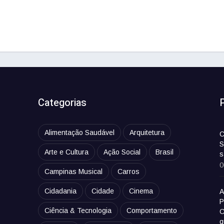
Categorias
Alimentação Saudável
Arquitetura
C
S
Arte e Cultura
Ação Social
Brasil
s
0
Campinas Musical
Carros
Cidadania
Cidade
Cinema
A
P
Ciência & Tecnologia
Comportamento
C
q