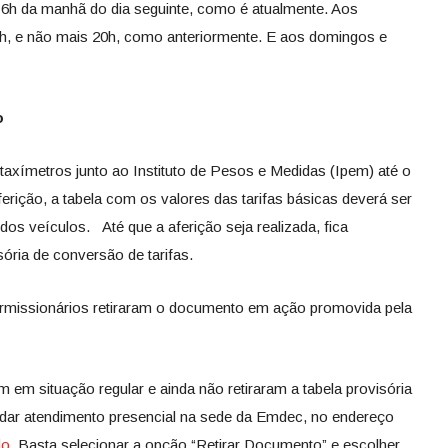
 6h da manhã do dia seguinte, como é atualmente. Aos
14h, e não mais 20h, como anteriormente. E aos domingos e
o
taxímetros junto ao Instituto de Pesos e Medidas (Ipem) até o
erição, a tabela com os valores das tarifas básicas deverá ser
to dos veículos. Até que a aferição seja realizada, fica
sória de conversão de tarifas.
ermissionários retiraram o documento em ação promovida pela
em situação regular e ainda não retiraram a tabela provisória
ndar atendimento presencial na sede da Emdec, no endereço
do
. Basta selecionar a opção “Retirar Documento” e escolher