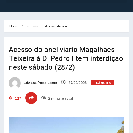
Home
Trânsito
Acesso do anel…
Acesso do anel viário Magalhães
Teixeira à D. Pedro I tem interdição
neste sábado (28/2)
TRÂNSITO
Lázara Paes Leme
27/02/2026
127
2 minute read