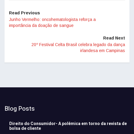
Read Previous
Junho Vermelho: oncohematologista reforça a
importância da doação de sangue
Read Next
20º Festival Celta Brasil celebra legado da dança
irlandesa em Campinas
Blog Posts
Direito do Consumidor- A polêmica em torno da revista de
bolsa de cliente