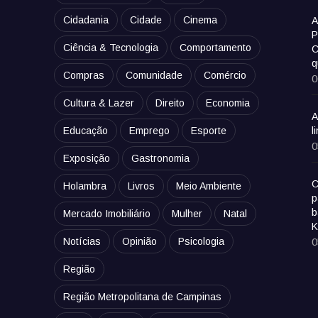
Cidadania
Cidade
Cinema
A
P
Ciência & Tecnologia
Comportamento
C
q
Compras
Comunidade
Comércio
0
Cultura & Lazer
Direito
Economia
A
Educação
Emprego
Esporte
l
0
Exposição
Gastronomia
C
Holambra
Livros
Meio Ambiente
p
b
Mercado Imobiliário
Mulher
Natal
K
Notícias
Opinião
Psicologia
0
Região
Região Metropolitana de Campinas