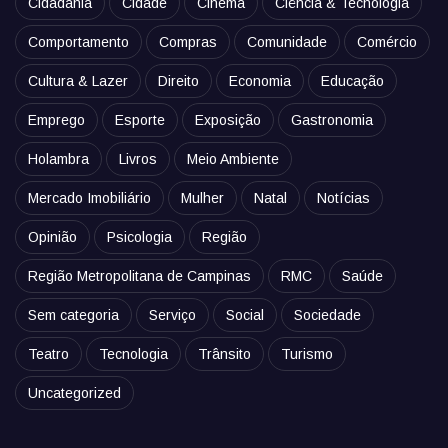
Cidadania
Cidade
Cinema
Ciência & Tecnologia
Comportamento
Compras
Comunidade
Comércio
Cultura & Lazer
Direito
Economia
Educação
Emprego
Esporte
Exposição
Gastronomia
Holambra
Livros
Meio Ambiente
Mercado Imobiliário
Mulher
Natal
Notícias
Opinião
Psicologia
Região
Região Metropolitana de Campinas
RMC
Saúde
Sem categoria
Serviço
Social
Sociedade
Teatro
Tecnologia
Trânsito
Turismo
Uncategorized